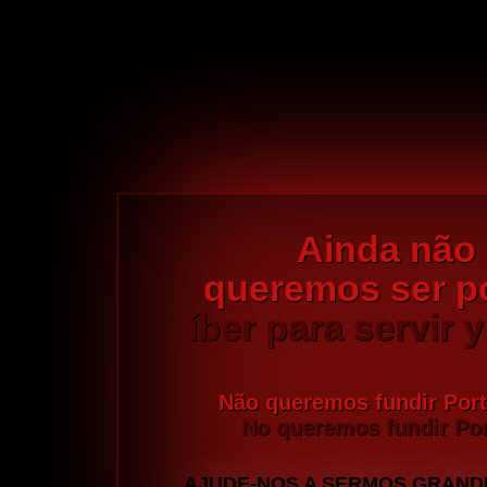
Ainda não
queremos ser p
íber para servir 
Não queremos fundir Por
No queremos fundir Por
AJUDE-NOS A SERMOS GRAND