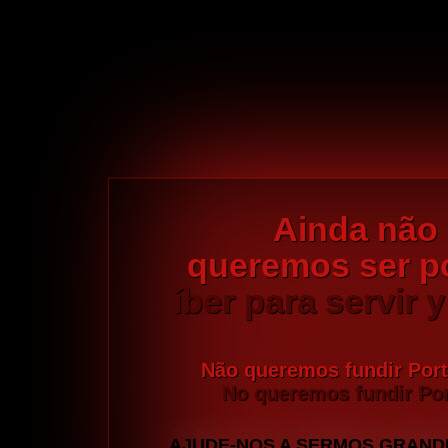
Ainda não
queremos ser p
íber para servir 
Não queremos fundir Por
No queremos fundir Por
AJUDE-NOS A SERMOS GRAND