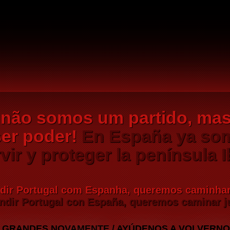
 não somos um partido, ma
er poder!
En España ya som
vir y proteger la península I
dir Portugal com Espanha, queremos caminhar
dir Portugal con España, queremos caminar j
 GRANDES NOVAMENTE / AYÚDENOS A VOLVERN