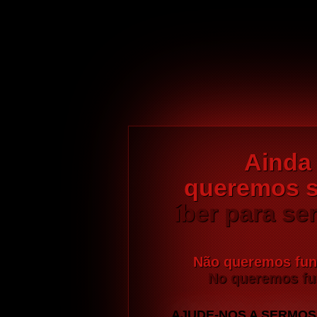
Ainda
queremos s
íber para ser
Não queremos fun
No queremos fun
AJUDE-NOS A SERMOS