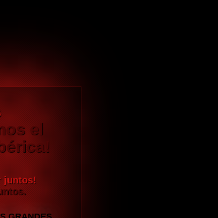
s
os el
bérica!
 juntos!
untos.
OS GRANDES