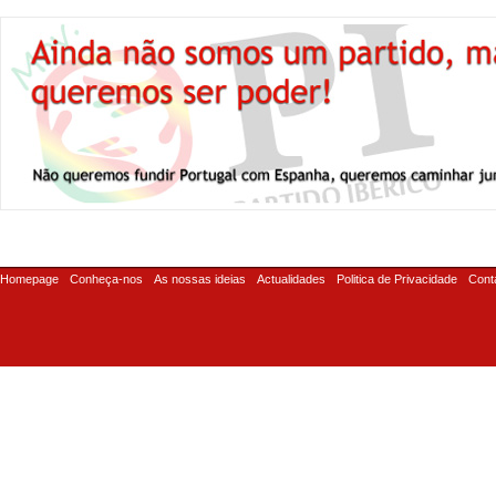
Homepage
Conheça-nos
As nossas ideias
Actualidades
Politica de Privacidade
Cont