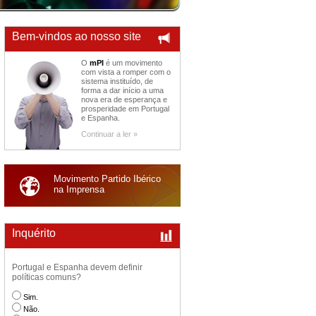
Bem-vindos ao nosso site
O
mPI
é um movimento
com vista a romper com o
sistema instituído, de
forma a dar início a uma
nova era de esperança e
prosperidade em Portugal
e Espanha.
Continuar a ler »
Movimento Partido Ibérico
na Imprensa
Inquérito
Portugal e Espanha devem definir
políticas comuns?
Sim.
Não.