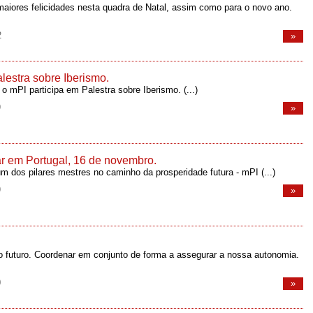
aiores felicidades nesta quadra de Natal, assim como para o novo ano.
2
»
lestra sobre Iberismo.
 o mPI participa em Palestra sobre Iberismo.
(...)
9
»
r em Portugal, 16 de novembro.
m dos pilares mestres no caminho da prosperidade futura - mPI
(...)
9
»
o futuro. Coordenar em conjunto de forma a assegurar a nossa autonomia.
0
»