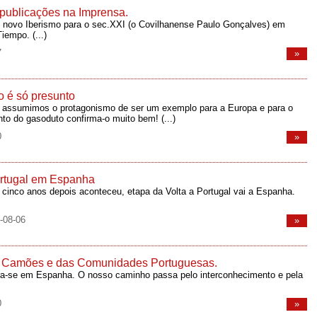
publicações na Imprensa.
o novo Iberismo para o sec.XXI (o Covilhanense Paulo Gonçalves) em
 Tiempo.
(...)
7
»
ão é só presunto
 assumimos o protagonismo de ser um exemplo para a Europa e para o
nto do gasoduto confirma-o muito bem!
(...)
0
»
ortugal em Espanha
inco anos depois aconteceu, etapa da Volta a Portugal vai a Espanha.
-08-06
»
de Camões e das Comunidades Portuguesas.
a-se em Espanha. O nosso caminho passa pelo interconhecimento e pela
0
»