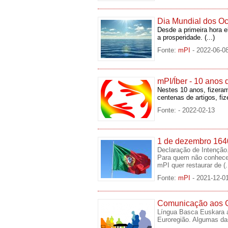
Dia Mundial dos O
Desde a primeira hora 
a prosperidade.
(...)
Fonte:
mPI
- 2022-06-0
mPI/Íber - 10 anos 
Nestes 10 anos, fizeram
centenas de artigos, fi
Fonte:
- 2022-02-13
1 de dezembro 1640
Declaração de Intenção
Para quem não conhece e
mPI quer restaurar de
(.
Fonte:
mPI
- 2021-12-0
Comunicação aos G
Língua Basca Euskara a
Euroregião. Algumas da