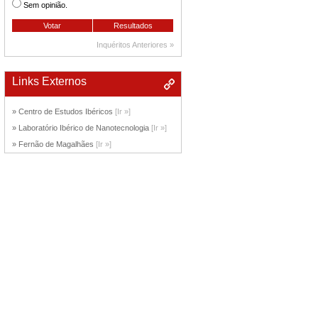
Sem opinião.
Inquéritos Anteriores »
Links Externos
» Centro de Estudos Ibéricos
[Ir »]
» Laboratório Ibérico de Nanotecnologia
[Ir »]
» Fernão de Magalhães
[Ir »]