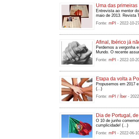
Uma das primeiras 
Entrevista ao mentor d
maio de 2013. Revista
Fonte:
mPI
- 2022-10-2
Afinal, Ibérico já n
Perdemos a vergonha e
Mundo. O recente assu
Fonte:
mPI
- 2022-10-2
Etapa da volta a P
Propusemos em 2017 e c
(...)
Fonte:
mPI / Íber
- 2022
Dia de Portugal, 
O 10 de junho comemor
cumplicidade!
(...)
Fonte:
mPI
- 2022-06-1