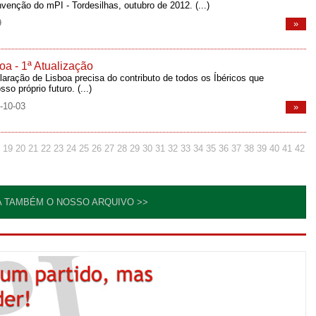
nvenção do mPI - Tordesilhas, outubro de 2012.
(...)
9
»
oa - 1ª Atualização
laração de Lisboa precisa do contributo de todos os Íbéricos que
sso próprio futuro.
(...)
-10-03
»
19
20
21
22
23
24
25
26
27
28
29
30
31
32
33
34
35
36
37
38
39
40
41
42
A TAMBÉM O NOSSO ARQUIVO >>