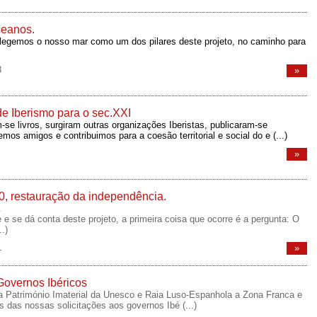
ceanos.
elegemos o nosso mar como um dos pilares deste projeto, no caminho para
8
»
de Iberismo para o sec.XXI
-se livros, surgiram outras organizações Iberistas, publicaram-se
zemos amigos e contribuimos para a coesão territorial e social do e
(...)
»
, restauração da independência.
.
 se dá conta deste projeto, a primeira coisa que ocorre é a pergunta: O
..)
1
»
overnos Ibéricos
 Património Imaterial da Unesco e Raia Luso-Espanhola a Zona Franca e
s das nossas solicitações aos governos Ibé
(...)