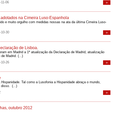
-11-06
»
s adotados na Cimeira Luso-Espanhola
ido e muito orgulho com medidas nossas na ata da última Cimeira Luso-
-10-30
»
Declaração de Lisboa.
eram em Madrid a 1ª atualização da Declaração de Madrid, atualização
 de Madrid.
(...)
-10-26
»
e
da Hispanidade. Tal como a Lusofonia a Hispanidade abraça o mundo,
r disso.
(...)
2
»
lhas, outubro 2012