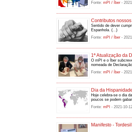
Fonte:
mPI / Íber
- 2021
Contributos nosso
Sentido de dever cumpr
Espanhola.
(...)
Fonte:
mPI / Íber
- 2021
1ª Atualização da 
O mPI e o Íber subcrev
nomeada de Declaração
Fonte:
mPI / Íber
- 2021
Dia da Hispanidad
Hoje celebra-se o dia 
poucos se podem gaba
Fonte:
mPI
- 2021-10-1
Manifesto - Tordesi