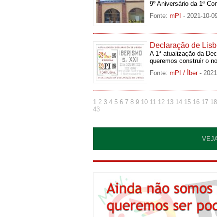
9º Aniversário da 1ª Co
Fonte:
mPI
- 2021-10-0
Declaração de Lisb
A 1ª atualização da Dec
queremos construir o no
Fonte:
mPI / Íber
- 2021
1
2
3
4
5
6
7
8
9
10
11
12
13
14
15
16
17
18
43
VEJ