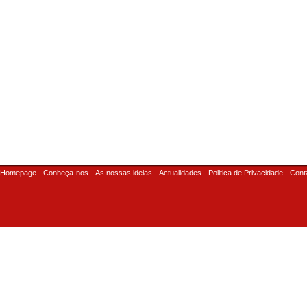
Homepage
Conheça-nos
As nossas ideias
Actualidades
Politica de Privacidade
Cont