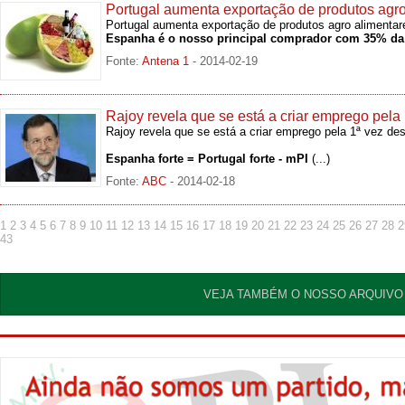
Portugal aumenta exportação de produtos agro
Portugal aumenta exportação de produtos agro alimentar
Espanha é o nosso principal comprador com 35% da
Fonte:
Antena 1
- 2014-02-19
Rajoy revela que se está a criar emprego pela
Rajoy revela que se está a criar emprego pela 1ª vez de
Espanha forte = Portugal forte - mPI
(...)
Fonte:
ABC
- 2014-02-18
1
2
3
4
5
6
7
8
9
10
11
12
13
14
15
16
17
18
19
20
21
22
23
24
25
26
27
28
2
43
VEJA TAMBÉM O NOSSO ARQUIVO