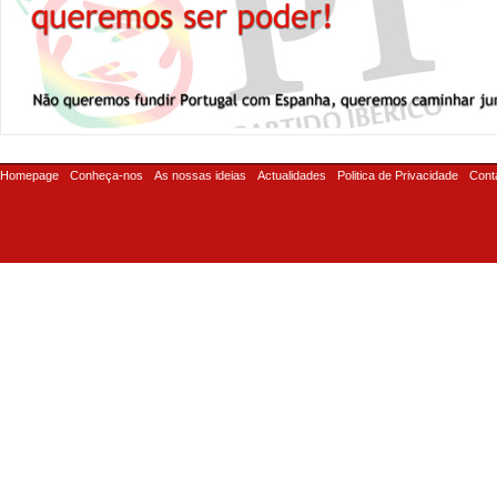
Homepage
Conheça-nos
As nossas ideias
Actualidades
Politica de Privacidade
Cont