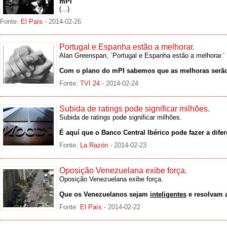
mPI
(...)
Fonte:
El País
- 2014-02-26
Portugal e Espanha estão a melhorar.
Alan Greenspan, `Portugal e Espanha estão a melhorar.´
Com o plano do mPI sabemos que as melhoras serão 
Fonte:
TVI 24
- 2014-02-24
Subida de ratings pode significar milhões.
Subida de ratings pode significar milhões.
É aquí que o Banco Central Ibérico pode fazer a dife
Fonte:
La Razón
- 2014-02-23
Oposição Venezuelana exibe força.
Oposição Venezuelana exibe força.
Que os Venezuelanos sejam
inteligentes
e resolvam a
Fonte:
El País
- 2014-02-22