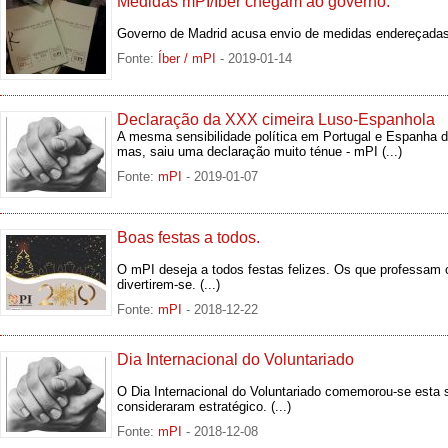
Medidas mPI/Íber chegam ao governo.
Governo de Madrid acusa envio de medidas endereçadas 
Fonte:
Íber / mPI
- 2019-01-14
Declaração da XXX cimeira Luso-Espanhola
A mesma sensibilidade política em Portugal e Espanha d
mas, saiu uma declaração muito ténue - mPI
(...)
Fonte:
mPI
- 2019-01-07
Boas festas a todos.
O mPI deseja a todos festas felizes. Os que professam 
divertirem-se.
(...)
Fonte:
mPI
- 2018-12-22
Dia Internacional do Voluntariado
O Dia Internacional do Voluntariado comemorou-se esta
consideraram estratégico.
(...)
Fonte:
mPI
- 2018-12-08