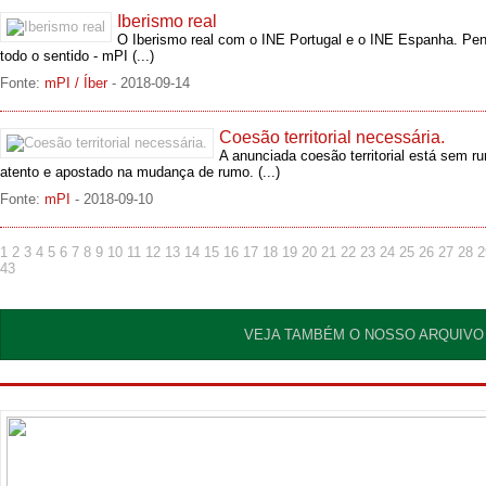
Iberismo real
O Iberismo real com o INE Portugal e o INE Espanha. Pens
todo o sentido - mPI
(...)
Fonte:
mPI / Íber
- 2018-09-14
Coesão territorial necessária.
A anunciada coesão territorial está sem r
atento e apostado na mudança de rumo.
(...)
Fonte:
mPI
- 2018-09-10
1
2
3
4
5
6
7
8
9
10
11
12
13
14
15
16
17
18
19
20
21
22
23
24
25
26
27
28
2
43
VEJA TAMBÉM O NOSSO ARQUIVO