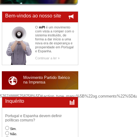
Bem-vindos ao nosso site
O
mPI
é um movimento
com vista a romper com o
sistema instituído, de
forma a dar início a uma
nova era de esperança e
prosperidade em Portugal
e Espanha.
Continuar a ler »
Movimento Partido Ibérico
na Imprensa
p=%5B1576748885758758%5D&action_type_map=%5B%22og.comments%22%5D
Inquérito
Portugal e Espanha devem definir
políticas comuns?
Sim.
Não.