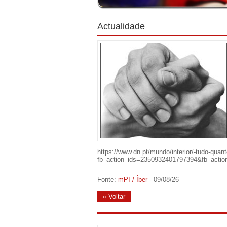
Actualidade
https://www.dn.pt/mundo/interior/-tudo-qua
fb_action_ids=2350932401797394&fb_ac
Fonte:
mPI / Íber
- 09/08/26
« Voltar