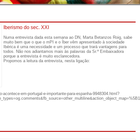
Iberismo do sec. XXI
Numa entrevista dada esta semana ao DN, Marta Betanzos Roig, sabe
muito bem que o que o mPI e o Íber vêm apresentado à sociedade
Ibérica é uma necessidade e um processo que trará vantagens para
todos. Não nos adiantamos mais às palavras da Sr.ª Embaixadora
porque a entrevista é muito esclarecedora.
Propomos a leitura da entrevista, nesta ligação:
nto-acontece-em-portugal-e-importante-para-espanha-9948304.html?
tion_types=og.comments&fb_source=other_multiline&action_object_ma