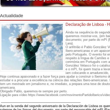
Actualidade
Declaração de Lisboa -
Ainda na sequência do segundo
queremos mostrar-vos, (em bai
documento; por parte do mPI (
Lara).
O anfitrião é Pablo González V
Ibero-americanas e um apaixo
pelo Português. O evento foi 
respeito à língua de Camões e
cerimónia em Português com ap
González Velasco foi o catalisa
e o mPI, foi quem trazia e lev
iam colocando e amadurecido, 
Hoje continua apaixonado e a fazer força para ajudar a construir o Iberismo 
estudar e a procurar a excelência na ciência das relações Ibero-americanas
tem um mestrado em jornalismo e, no imediato, a prepara uma tese de douto
americana.
Obrigado Pablo, queremos-te sempre por perto.
Ligação para vídeo https://www.facebook.com/movimentoPartidoIberico/vid
---------------------------------------------------------------------------------
Aun en la senda del segundo aniversario de la Declaración de Lisboa os que
solemne de las firmas del documento, por parte del responsable del mPI (Pau