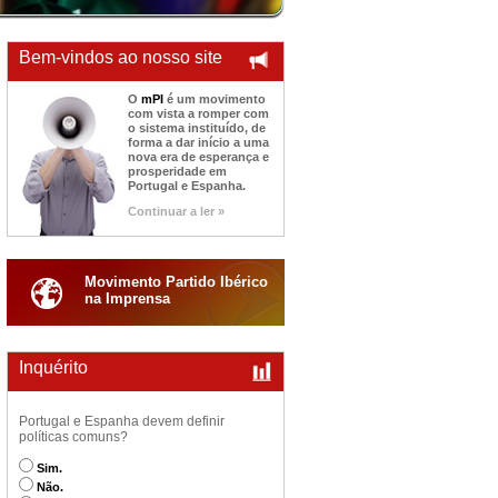
Bem-vindos ao nosso site
O
mPI
é um movimento
com vista a romper com
o sistema instituído, de
forma a dar início a uma
nova era de esperança e
prosperidade em
Portugal e Espanha.
Continuar a ler »
Movimento Partido Ibérico
na Imprensa
Inquérito
Portugal e Espanha devem definir
políticas comuns?
Sim.
Não.