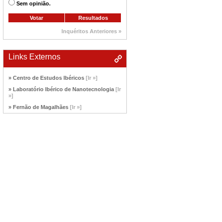
Sem opinião.
Inquéritos Anteriores »
Links Externos
» Centro de Estudos Ibéricos
[Ir »]
» Laboratório Ibérico de Nanotecnologia
[Ir
»]
» Fernão de Magalhães
[Ir »]