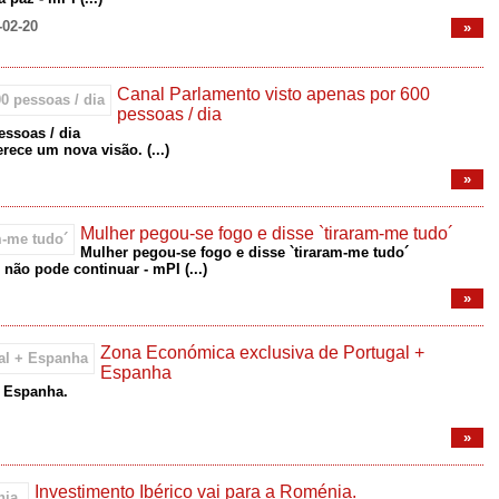
-02-20
»
Canal Parlamento visto apenas por 600
pessoas / dia
essoas / dia
ferece um nova visão.
(...)
»
Mulher pegou-se fogo e disse `tiraram-me tudo´
Mulher pegou-se fogo e disse `tiraram-me tudo´
o não pode continuar - mPI
(...)
»
Zona Económica exclusiva de Portugal +
Espanha
+ Espanha.
»
Investimento Ibérico vai para a Roménia.