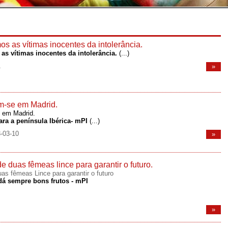
s as vítimas inocentes da intolerância.
as vítimas inocentes da intolerância.
(...)
1
»
m-se em Madrid.
 em Madrid.
a a península Ibérica- mPI
(...)
3-03-10
»
 duas fêmeas lince para garantir o futuro.
s fêmeas Lince para garantir o futuro
dá sempre bons frutos - mPI
»