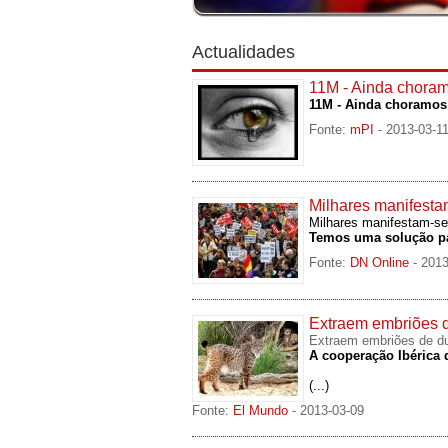
Actualidades
11M - Ainda choramo
11M - Ainda choramos 
Fonte:
mPI
- 2013-03-1
Milhares manifesta
Milhares manifestam-se
Temos uma solução par
Fonte:
DN Online
- 201
Extraem embriões de
Extraem embriões de dua
A cooperação Ibérica 
(...)
Fonte:
El Mundo
- 2013-03-09