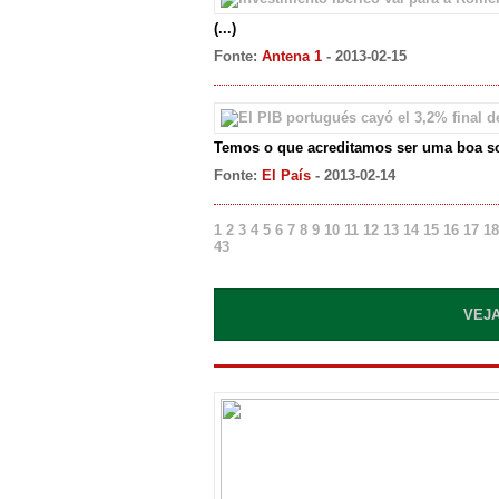
(...)
Fonte:
Antena 1
- 2013-02-15
Temos o que acreditamos ser uma boa s
Fonte:
El País
- 2013-02-14
1
2
3
4
5
6
7
8
9
10
11
12
13
14
15
16
17
18
43
VEJA