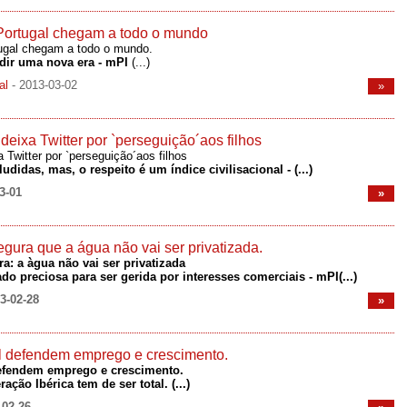
Portugal chegam a todo o mundo
ugal chegam a todo o mundo.
dir uma nova era - mPI
(...)
nal
- 2013-03-02
»
 deixa Twitter por `perseguição´aos filhos
xa Twitter por `perseguição´aos filhos
udidas, mas, o respeito é um índice civilisacional -
(...)
3-01
»
gura que a água não vai ser privatizada.
a: a àgua não vai ser privatizada
o preciosa para ser gerida por interesses comerciais - mPI(...)
13-02-28
»
l defendem emprego e crescimento.
efendem emprego e crescimento.
ação Ibérica tem de ser total.
(...)
-02-26