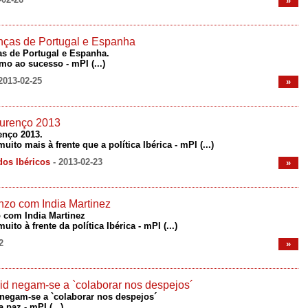
»
anças de Portugal e Espanha
as de Portugal e Espanha.
rumo ao sucesso - mPI
(...)
 2013-02-25
»
urenço 2013
nço 2013.
muito mais à frente que a política Ibérica - mPI
(...)
dos Ibéricos
- 2013-02-23
»
zo com India Martinez
 com India Martinez
muito à frente da política Ibérica - mPI
(...)
2
»
d negam-se a `colaborar nos despejos´
negam-se a `colaborar nos despejos´
a paz - mPI
(...)