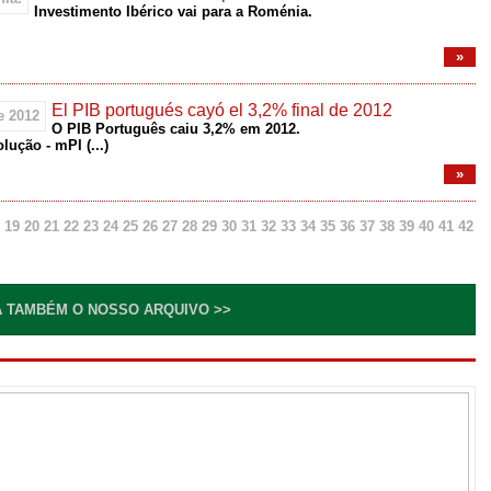
Investimento Ibérico vai para a Roménia.
»
El PIB portugués cayó el 3,2% final de 2012
O PIB Português caiu 3,2% em 2012.
olução - mPI
(...)
»
19
20
21
22
23
24
25
26
27
28
29
30
31
32
33
34
35
36
37
38
39
40
41
42
 TAMBÉM O NOSSO ARQUIVO >>