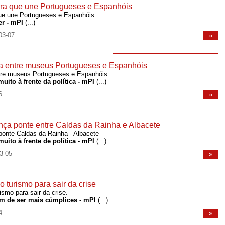
rra que une Portugueses e Espanhóis
que une Portugueses e Espanhóis
r - mPI
(...)
03-07
»
ça entre museus Portugueses e Espanhóis
ntre museus Portugueses e Espanhóis
muito à frente da política - mPI
(...)
6
»
lança ponte entre Caldas da Rainha e Albacete
a ponte Caldas da Rainha - Albacete
muito à frente de política - mPI
(...)
3-05
»
o turismo para sair da crise
ismo para sair da crise.
m de ser mais cúmplices - mPI
(...)
4
»