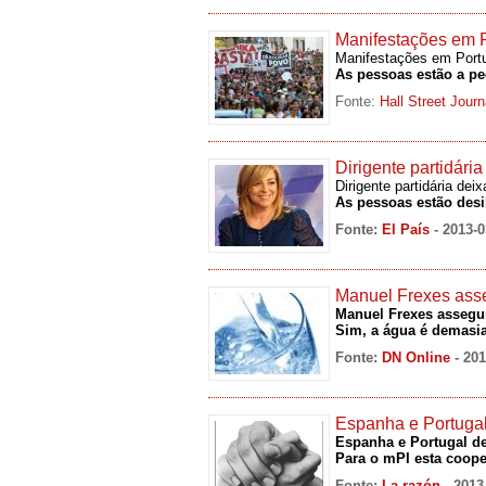
Manifestações em 
Manifestações em Port
As pessoas estão a pe
Fonte:
Hall Street Jour
Dirigente partidária
Dirigente partidária dei
As pessoas estão desil
Fonte:
El País
- 2013-0
Manuel Frexes asse
Manuel Frexes assegur
Sim, a água é demasiad
Fonte:
DN Online
- 20
Espanha e Portuga
Espanha e Portugal d
Para o mPI esta cooper
Fonte:
La razón
- 2013