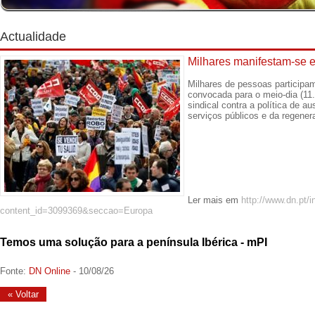
Actualidade
Milhares manifestam-se 
Milhares de pessoas particip
convocada para o meio-dia (11
sindical contra a política de 
serviços públicos e da regene
Ler mais em
http://www.dn.pt/in
content_id=3099369&seccao=Europa
Temos uma solução para a península Ibérica - mPI
Fonte:
DN Online
- 10/08/26
« Voltar